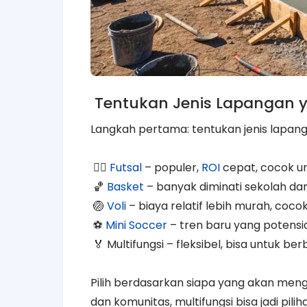
Tentukan Jenis Lapangan y
Langkah pertama: tentukan jenis lapang
🏃‍♂️
Futsal
– populer,
ROI
cepat, cocok un
🏀
Basket
– banyak diminati sekolah da
🏐
Voli
– biaya relatif lebih murah, coco
⚽
Mini Soccer
– tren baru yang potensia
🏅 Multifungsi – fleksibel, bisa untuk be
Pilih berdasarkan siapa yang akan men
dan komunitas, multifungsi bisa jadi pilih