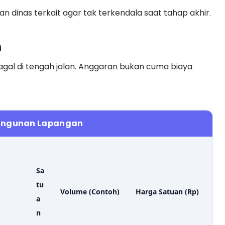
gan dinas terkait agar tak terkendala saat tahap akhir.
n
 gagal di tengah jalan. Anggaran bukan cuma biaya
bangunan Lapangan
Sa
tu
Volume (Contoh)
Harga Satuan (Rp)
a
n