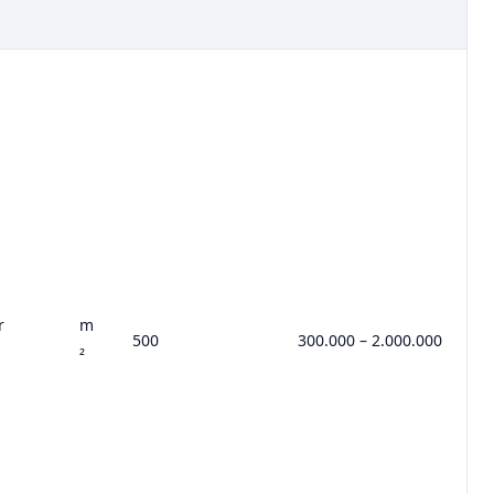
r
m
500
300.000 – 2.000.000
²