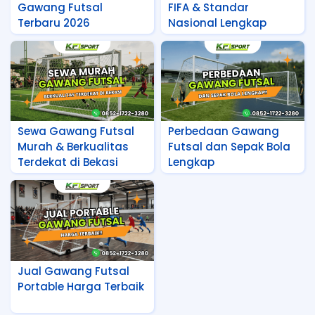
Gawang Futsal
FIFA & Standar
Terbaru 2026
Nasional Lengkap
Sewa Gawang Futsal
Perbedaan Gawang
Murah & Berkualitas
Futsal dan Sepak Bola
Terdekat di Bekasi
Lengkap
Jual Gawang Futsal
Portable Harga Terbaik