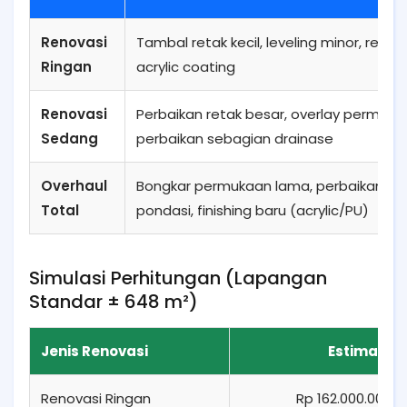
Renovasi
Tambal retak kecil, leveling minor, repai
Ringan
acrylic coating
Renovasi
Perbaikan retak besar, overlay permuka
Sedang
perbaikan sebagian drainase
Overhaul
Bongkar permukaan lama, perbaikan
Total
pondasi, finishing baru (acrylic/PU)
Simulasi Perhitungan (Lapangan
Standar ± 648 m²)
Jenis Renovasi
Estimasi T
Renovasi Ringan
Rp 162.000.000 –