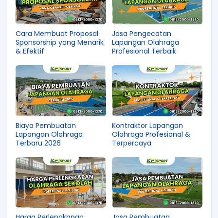
Cara Membuat Proposal
Jasa Pengecatan
Sponsorship yang Menarik
Lapangan Olahraga
& Efektif
Profesional Terbaik
Biaya Pembuatan
Kontraktor Lapangan
Lapangan Olahraga
Olahraga Profesional &
Terbaru 2026
Terpercaya
Harga Perlengkapan
Jasa Pembuatan